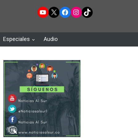
YouTube
X
Facebook
Instagram
TikTok
Especiales
Audio