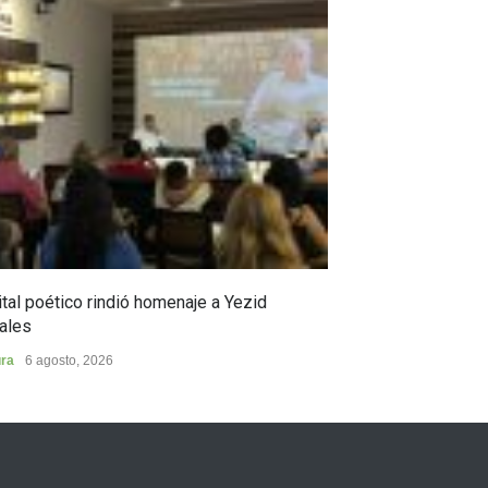
tal poético rindió homenaje a Yezid
En Campoalegre,
ales
en ciencia y pro
ura
6 agosto, 2026
Municipios
5 agost