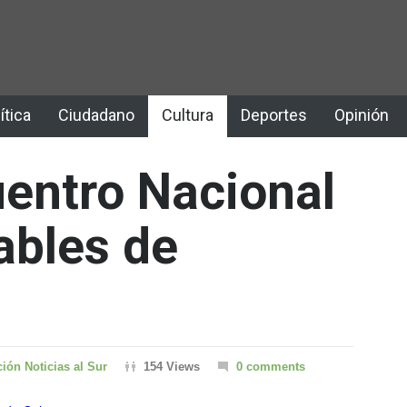
ítica
Ciudadano
Cultura
Deportes
Opinión
uentro Nacional
ables de
ión Noticias al Sur
154 Views
0 comments