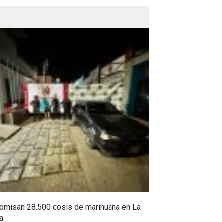
omisan 28.500 dosis de marihuana en La
Yezid Morales Ra
a
estoico, y sus c