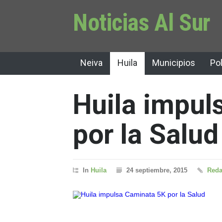
Noticias Al Sur
Neiva
Huila
Municipios
Pol
Huila impul
por la Salud
In
Huila
24 septiembre, 2015
Reda