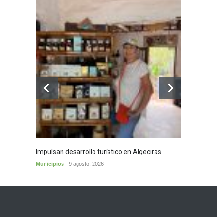
Impulsan desarrollo turístico en Algeciras
Café d
Municipios
9 agosto, 2026
Municip