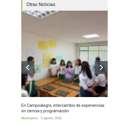
Otras Noticias
En Campoalegre, intercambio de experiencias
Mujere
en ciencia y programación
cafés 
Municipios
5 agosto, 2026
Huila
5