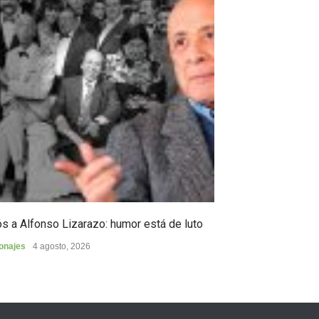
s a Alfonso Lizarazo: humor está de luto
Huilense finalist
de Poesía “Duel
onajes
4 agosto, 2026
Cultura
4 agosto, 2