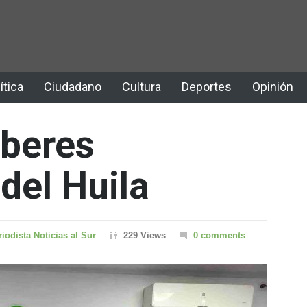
ítica
Ciudadano
Cultura
Deportes
Opinión
aberes
del Huila
riodista Noticias al Sur
229 Views
0 comments