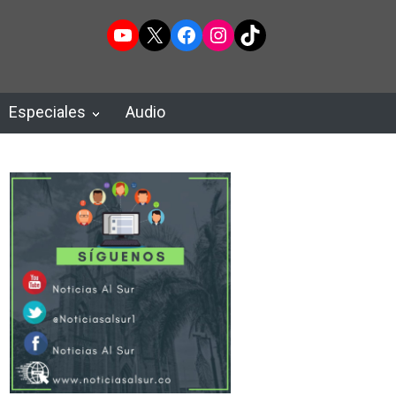
YouTube
X
Facebook
Instagram
TikTok
Especiales
Audio