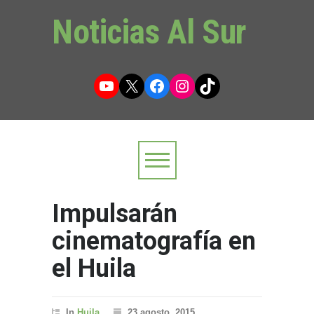
Noticias Al Sur
YouTube
X
Facebook
Instagram
TikTok
Impulsarán
cinematografía en
el Huila
In
Huila
23 agosto, 2015