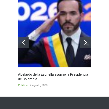
Abelardo de la Espriella asumió la Presidencia
Huila,
de Colombia
Huila
7
Política
7 agosto, 2026