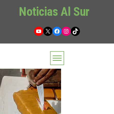
Noticias Al Sur
YouTube
X
Facebook
Instagram
TikTok