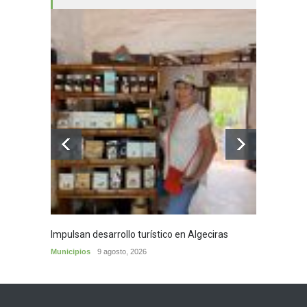
Impulsan desarrollo turístico en Algeciras
Café d
Municipios
9 agosto, 2026
Municip