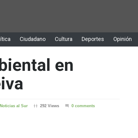
ítica
Ciudadano
Cultura
Deportes
Opinión
iental en
eiva
Noticias al Sur
292 Views
0 comments