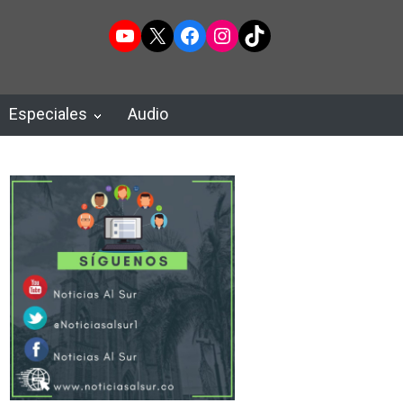
YouTube
X
Facebook
Instagram
TikTok
Especiales
Audio