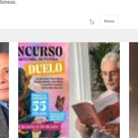
rbóreas.
Neiva