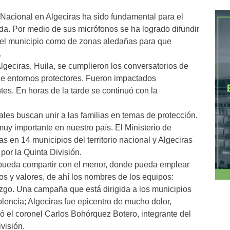
Nacional en Algeciras ha sido fundamental para el
ida. Por medio de sus micrófonos se ha logrado difundir
 del municipio como de zonas aledañas para que
.
Algeciras, Huila, se cumplieron los conversatorios de
 de entornos protectores. Fueron impactados
es. En horas de la tarde se continuó con la
ales buscan unir a las familias en temas de protección.
y importante en nuestro país. El Ministerio de
en 14 municipios del territorio nacional y Algeciras
por la Quinta División.
 pueda compartir con el menor, donde pueda emplear
ios y valores, de ahí los nombres de los equipos:
razgo. Una campaña que está dirigida a los municipios
olencia; Algeciras fue epicentro de mucho dolor,
uró el coronel Carlos Bohórquez Botero, integrante del
visión.