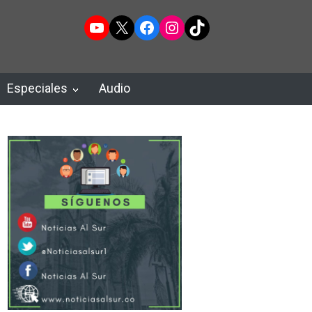
YouTube
X
Facebook
Instagram
TikTok
Especiales
Audio