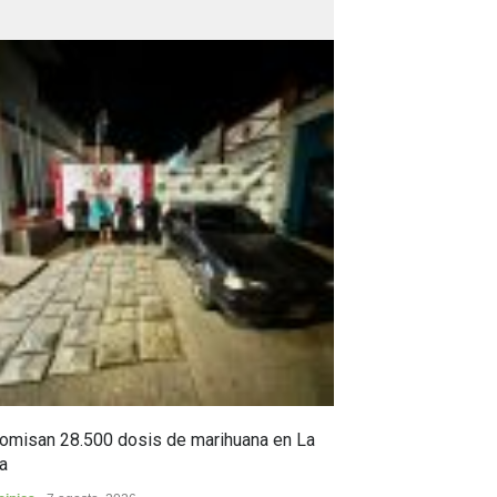
omisan 28.500 dosis de marihuana en La
Yezid Morales Ra
a
estoico, y sus c