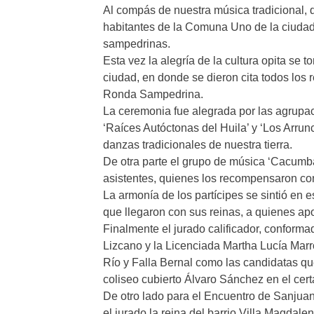
Al compás de nuestra música tradicional, d
habitantes de la Comuna Uno de la ciudad
sampedrinas.
Esta vez la alegría de la cultura opita se t
ciudad, en donde se dieron cita todos los 
Ronda Sampedrina.
La ceremonia fue alegrada por las agrupaci
‘Raíces Autóctonas del Huila’ y ‘Los Arrun
danzas tradicionales de nuestra tierra.
De otra parte el grupo de música ‘Cacumb
asistentes, quienes los recompensaron co
La armonía de los partícipes se sintió en es
que llegaron con sus reinas, a quienes ap
Finalmente el jurado calificador, conforma
Lizcano y la Licenciada Martha Lucía Marro
Río y Falla Bernal como las candidatas que
coliseo cubierto Álvaro Sánchez en el ce
De otro lado para el Encuentro de Sanjuane
el jurado la reina del barrio Villa Magdale