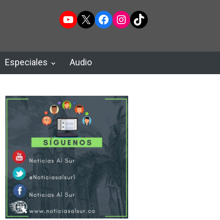
YouTube
X
Facebook
Instagram
TikTok
Especiales
Audio