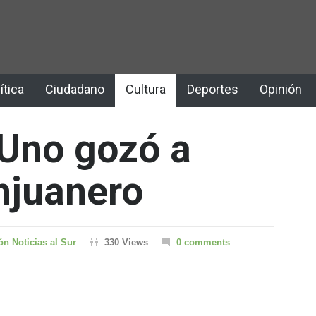
ítica
Ciudadano
Cultura
Deportes
Opinión
Uno gozó a
njuanero
n Noticias al Sur
330 Views
0 comments