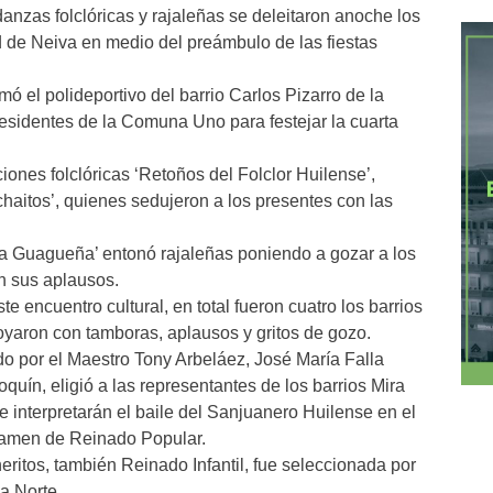
anzas folclóricas y rajaleñas se deleitaron anoche los
 de Neiva en medio del preámbulo de las fiestas
omó el polideportivo del barrio Carlos Pizarro de la
residentes de la Comuna Uno para festejar la cuarta
ones folclóricas ‘Retoños del Folclor Huilense’,
chaitos’, quienes sedujeron a los presentes con las
a Guagueña’ entonó rajaleñas poniendo a gozar a los
n sus aplausos.
te encuentro cultural, en total fueron cuatro los barrios
oyaron con tamboras, aplausos y gritos de gozo.
do por el Maestro Tony Arbeláez, José María Falla
quín, eligió a las representantes de los barrios Mira
 interpretarán el baile del Sanjuanero Huilense en el
rtamen de Reinado Popular.
ritos, también Reinado Infantil, fue seleccionada por
na Norte.