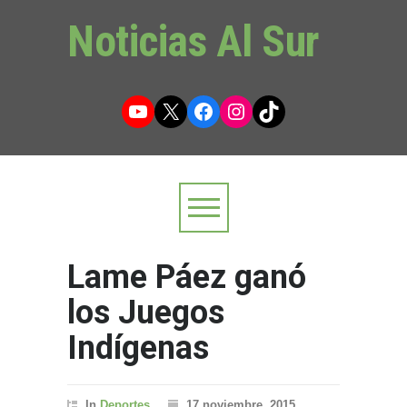
Noticias Al Sur
YouTube
X
Facebook
Instagram
TikTok
Lame Páez ganó
los Juegos
Indígenas
In
Deportes
17 noviembre, 2015