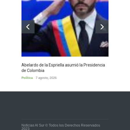
Abelardo de la Espriella asumió la Presidencia
Huila,
de Colombia
Huila
7
Política
7 agosto, 2026
Noticias Al Sur © Todos los Derechos Reservados
2023