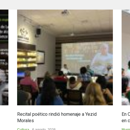
Recital poético rindió homenaje a Yezid
En 
Morales
en c
Cultura
6 agosto, 2026
Muni