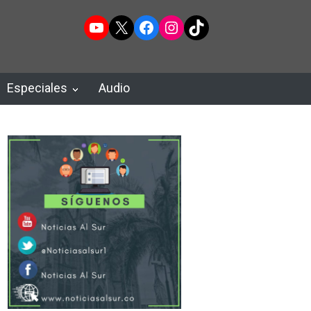
YouTube
X
Facebook
Instagram
TikTok
Especiales
Audio