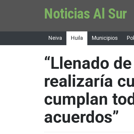
Noticias Al Sur
Neiva
Huila
Municipios
Pol
“Llenado de
realizaría c
cumplan tod
acuerdos”