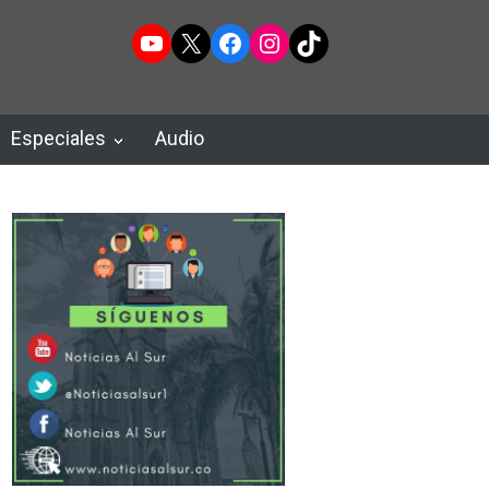
YouTube
X
Facebook
Instagram
TikTok
Especiales
Audio