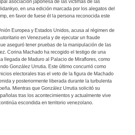
ipal asociación japonesa de las víctimas de las
dankyo, en una edición marcada por los alegatos del
p, en favor de fuese él la persona reconocida este
 Unión Europea y Estados Unidos, acusa al régimen de
toritario en Venezuela y de ejecutar un fraude
s que aseguró tener pruebas de la manipulación de las
ez. Corina Machado ha recogido el testigo de una
 la llegada de Maduro al Palacio de Miraflores, como
do González Urrutia. Este último concurrió como
cios electorales tras el veto de la figura de Machado
enida y posteriormente liberada durante la turbulenta
beña. Mientras que González Urrutia solicitó su
spañolas tras los acontecimientos y actualmente vive
ontinúa escondida en territorio venezolano.