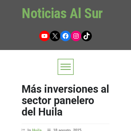
Noticias Al Sur
YouTube
X
Facebook
Instagram
TikTok
Más inversiones al
sector panelero
del Huila
In
Huila
18 agosto, 2015