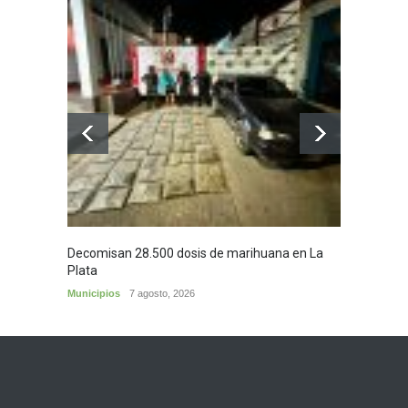
Decomisan 28.500 dosis de marihuana en La
Yezid M
Plata
y sus c
Municipios
7 agosto, 2026
Cultura