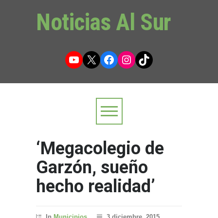
Noticias Al Sur
YouTube
X
Facebook
Instagram
TikTok
‘Megacolegio de
Garzón, sueño
hecho realidad’
In
Municipios
3 diciembre, 2015