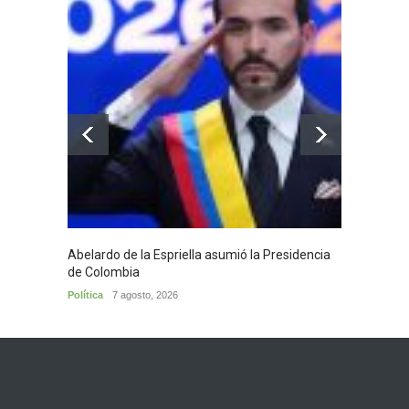
Abelardo de la Espriella asumió la Presidencia
Huila,
de Colombia
Huila
7
Política
7 agosto, 2026