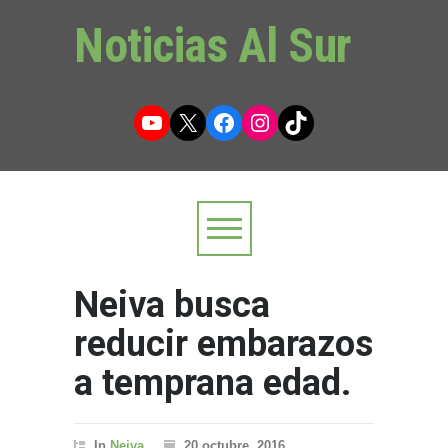
Noticias Al Sur
YouTube
X
Facebook
Instagram
TikTok
Neiva busca
reducir embarazos
a temprana edad.
In
Neiva
20 octubre, 2016