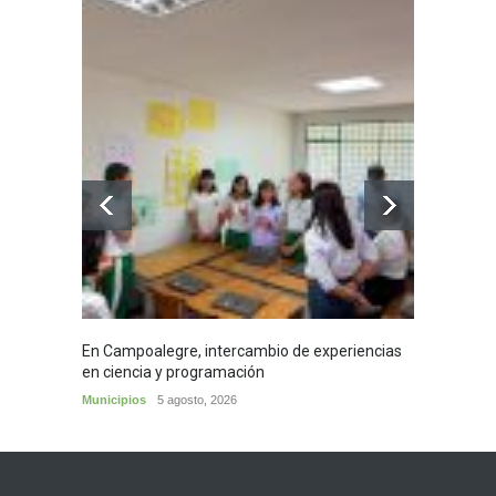
En Campoalegre, intercambio de experiencias
Mujere
en ciencia y programación
cafés 
Municipios
5 agosto, 2026
Huila
5