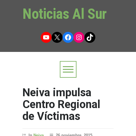
Noticias Al Sur
YouTube
X
Facebook
Instagram
TikTok
Neiva impulsa
Centro Regional
de Víctimas
In
Neiva
26 noviembre, 2015