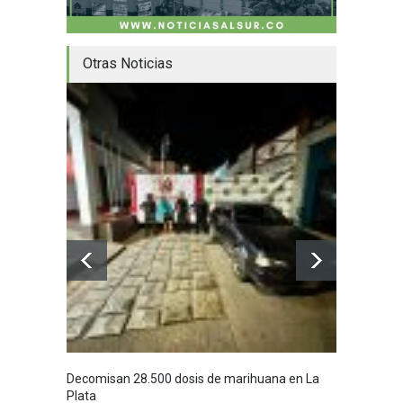
Otras Noticias
Decomisan 28.500 dosis de marihuana en La
Yezid M
Plata
y sus c