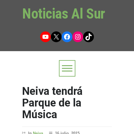
Noticias Al Sur
YouTube
X
Facebook
Instagram
TikTok
Neiva tendrá
Parque de la
Música
In
Neiva
16 julio, 2015