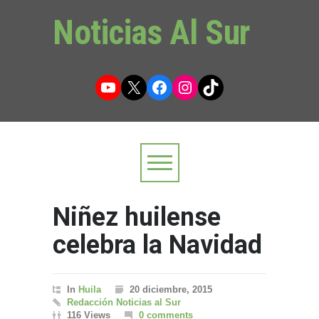
Noticias Al Sur
YouTube
X
Facebook
Instagram
TikTok
Niñez huilense
celebra la Navidad
In
Huila
20 diciembre, 2015
Redacción Noticias al Sur
116 Views
0 comments