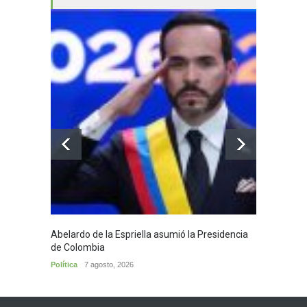
Abelardo de la Espriella asumió la Presidencia
Huila,
de Colombia
Huila
7
Política
7 agosto, 2026