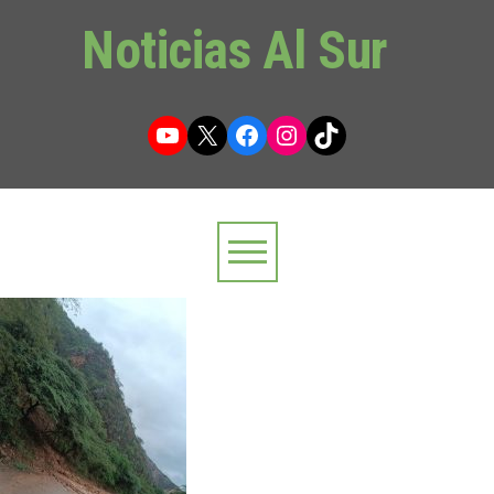
Noticias Al Sur
YouTube
X
Facebook
Instagram
TikTok