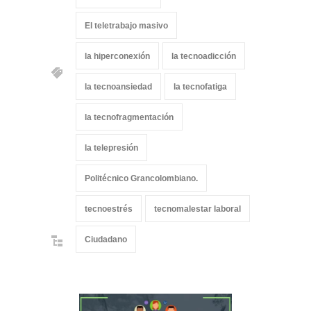
El teletrabajo masivo
la hiperconexión
la tecnoadicción
la tecnoansiedad
la tecnofatiga
la tecnofragmentación
la telepresión
Politécnico Grancolombiano.
tecnoestrés
tecnomalestar laboral
Ciudadano