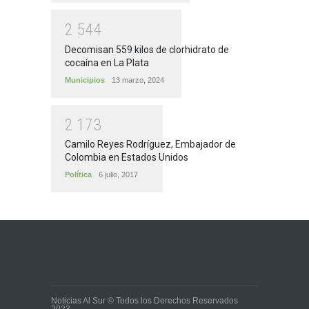
2
5
4
4
Decomisan 559 kilos de clorhidrato de
cocaína en La Plata
Municipios
13 marzo, 2024
2
1
7
3
Camilo Reyes Rodríguez, Embajador de
Colombia en Estados Unidos
Política
6 julio, 2017
Noticias Al Sur © Todos los Derechos Reservados