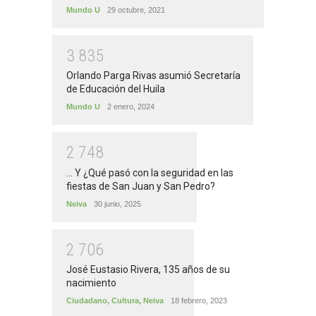
Mundo U
29 octubre, 2021
3
8
3
5
Orlando Parga Rivas asumió Secretaría
de Educación del Huila
Mundo U
2 enero, 2024
2
7
4
8
... Y ¿Qué pasó con la seguridad en las
fiestas de San Juan y San Pedro?
Neiva
30 junio, 2025
2
7
0
6
José Eustasio Rivera, 135 años de su
nacimiento
Ciudadano
,
Cultura
,
Neiva
18 febrero, 2023