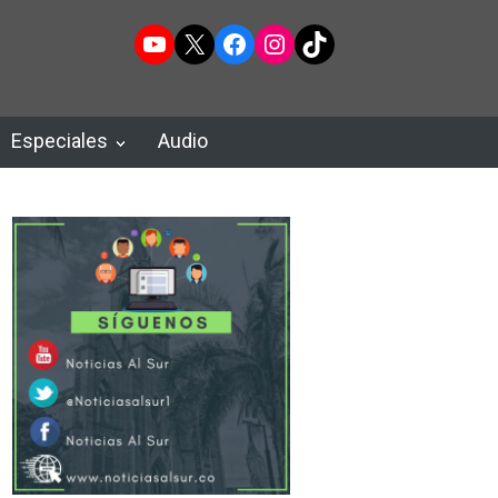
YouTube
X
Facebook
Instagram
TikTok
Especiales
Audio