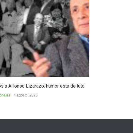
s a Alfonso Lizarazo: humor está de luto
Huilense finalist
de Poesía “Duel
onajes
4 agosto, 2026
Cultura
4 agosto, 2