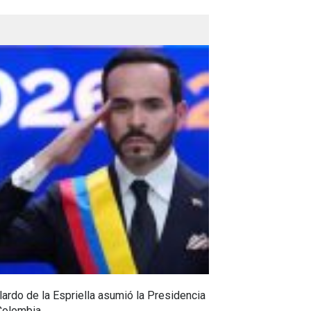
ardo de la Espriella asumió la Presidencia
Huila, epicentro
Colombia