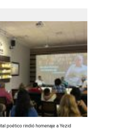
tal poético rindió homenaje a Yezid
En Campoalegre,