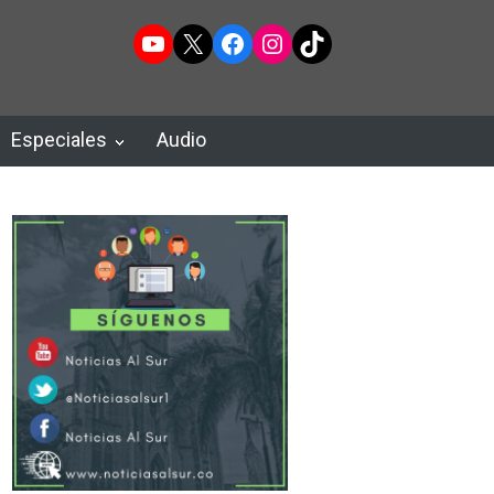
YouTube
X
Facebook
Instagram
TikTok
Especiales
Audio