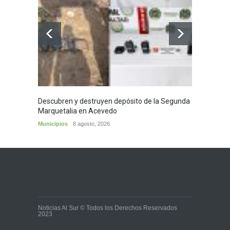
Descubren y destruyen depósito de la Segunda
Homena
Marquetalia en Acevedo
mayor
Municipios
8 agosto, 2026
Huila
8
Noticias Al Sur © Todos los Derechos Reservados
2023