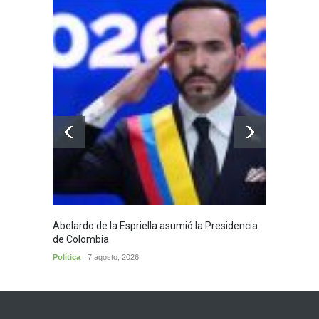
Abelardo de la Espriella asumió la Presidencia
Huila,
de Colombia
Huila
7
Política
7 agosto, 2026