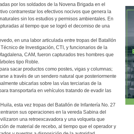
das por los soldados de la Novena Brigada en el
vo contrarrestar los efectivos nocivos que genera la
naturales sin los estudios y permisos ambientales. En
apturadas al tiempo que se logró el decomiso de una
vedo, en una labor articulada entre tropas del Batallón
Técnico de Investigación, CTI, y funcionarios de la
Magdalena, CAM, fueron capturados tres hombres que
 árboles tipo Roble.
para sacar productos como postes, vigas y columnas;
zarse a través de un sendero natural que posteriormente
lmente ubicarlas sobre las vías terciarias de la
ara transportarla en vehículos tratando de evadir las
Huila, esta vez tropas del Batallón de Infantería No. 27
entraron sus operaciones en la vereda Sabina del
ovilizaron una retroexcavadora y una volqueta que
ión de material de recebo, al tiempo que el operador y
rados y puestos a disposición de la autoridad