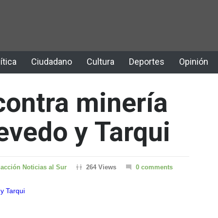
ítica
Ciudadano
Cultura
Deportes
Opinión
ontra minería
evedo y Tarqui
acción Noticias al Sur
264 Views
0 comments