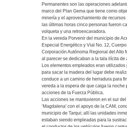
Permanentes son las operaciones adelanta
marco del Plan Gema que tiene como objeti
minería y el aprovechamiento de recursos 
las últimas horas cinco personas fueron c
volqueta y una retroexcavadora.
En la vereda Porvenir del municipio de Ace
Especial Energético y Vial No. 12, Cuerpo 
Corporación Autónoma Regional del Alto 
al parecer se dedicaban a la tala ilícita de
Los elementos empleados eran utilizados 
para sacar la madera del lugar debe reali
conduce a un camino de herradura para fina
vereda a la espera de que caiga la noche p
acciones de la Fuerza Pública.
Las acciones se mantuvieron en el sur del 
‘Magdalena’ con el apoyo de la CAM, conc
municipio de Tarqui; allí las unidades inm
estaban siendo empleadas para la sustracc
el conductor de los vehículos fueron captu