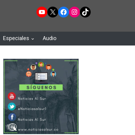
YouTube
X
Facebook
Instagram
TikTok
Especiales
Audio