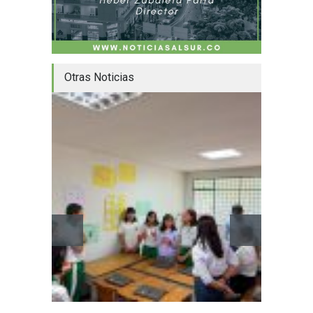
Otras Noticias
Mujere
cafés 
Huila
5