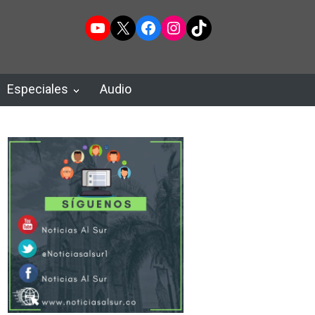
YouTube
X
Facebook
Instagram
TikTok
Especiales
Audio