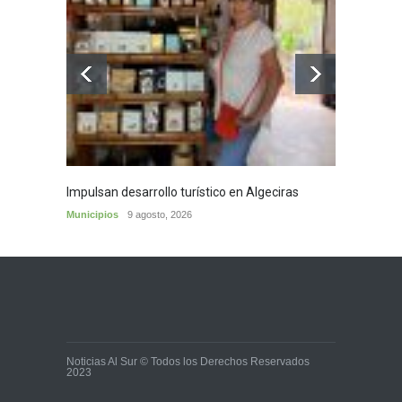
Impulsan desarrollo turístico en Algeciras
Café d
Municipios
9 agosto, 2026
Municip
Noticias Al Sur © Todos los Derechos Reservados
2023