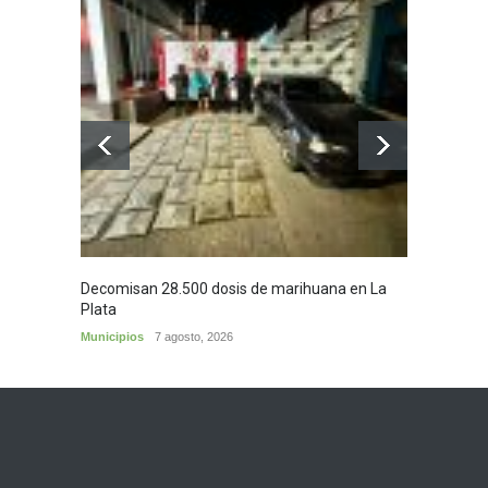
Decomisan 28.500 dosis de marihuana en La
Yezid M
Plata
y sus c
Municipios
7 agosto, 2026
Cultura