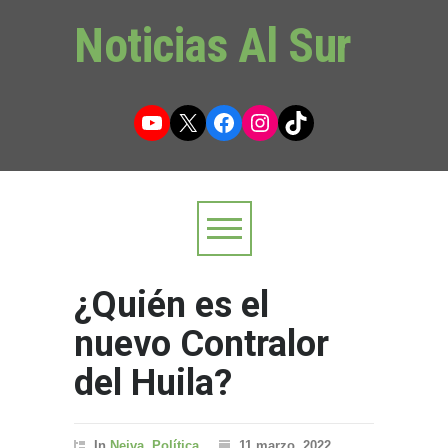
Noticias Al Sur
YouTube
X
Facebook
Instagram
TikTok
¿Quién es el
nuevo Contralor
del Huila?
In
Neiva
,
Política
11 marzo, 2022