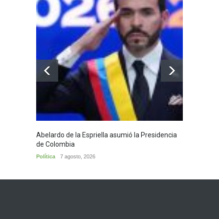
Abelardo de la Espriella asumió la Presidencia
Huila,
de Colombia
Huila
7
Política
7 agosto, 2026