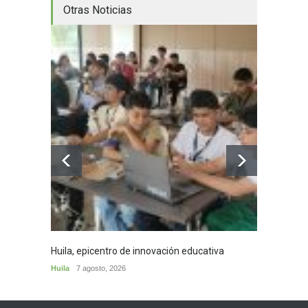
Otras Noticias
Huila, epicentro de innovación educativa
Decomi
Plata
Huila
7 agosto, 2026
Municip