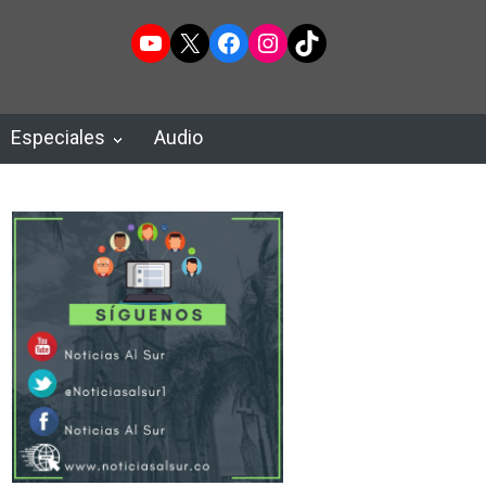
YouTube
X
Facebook
Instagram
TikTok
Especiales
Audio