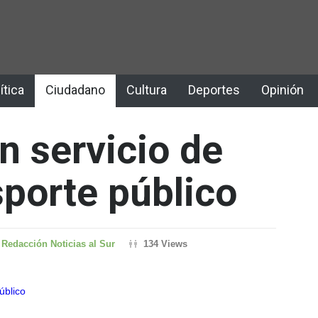
ítica
Ciudadano
Cultura
Deportes
Opinión
 servicio de
sporte público
Redacción Noticias al Sur
134 Views