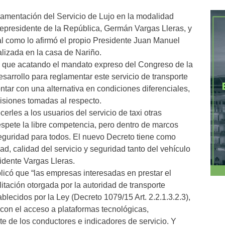
lamentación del Servicio de Lujo en la modalidad
cepresidente de la República, Germán Vargas Lleras, y
 tal como lo afirmó el propio Presidente Juan Manuel
alizada en la casa de Nariño.
có que acatando el mandato expreso del Congreso de la
sarrollo para reglamentar este servicio de transporte
ontar con una alternativa en condiciones diferenciales,
isiones tomadas al respecto.
cerles a los usuarios del servicio de taxi otras
spete la libre competencia, pero dentro de marcos
eguridad para todos. El nuevo Decreto tiene como
ad, calidad del servicio y seguridad tanto del vehículo
idente Vargas Lleras.
plicó que “las empresas interesadas en prestar el
litación otorgada por la autoridad de transporte
blecidos por la Ley (Decreto 1079/15 Art. 2.2.1.3.2.3),
 con el acceso a plataformas tecnológicas,
te de los conductores e indicadores de servicio. Y