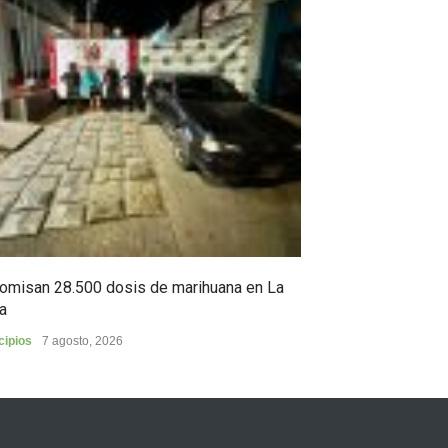
omisan 28.500 dosis de marihuana en La
Yezid Morales Ra
a
estoico, y sus c
cipios
7 agosto, 2026
Cultura
6 agosto, 2