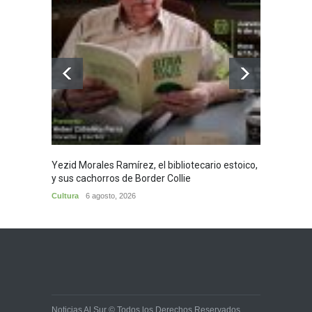
Yezid Morales Ramírez, el bibliotecario estoico,
Recita
y sus cachorros de Border Collie
Morale
Cultura
6 agosto, 2026
Cultura
Noticias Al Sur © Todos los Derechos Reservados