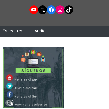
YouTube
X
Facebook
Instagram
TikTok
Especiales
Audio