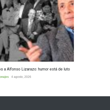
s a Alfonso Lizarazo: humor está de luto
Huilense finalist
de Poesía “Duel
onajes
4 agosto, 2026
Cultura
4 agosto, 2