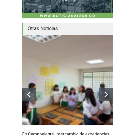
Otras Noticias
En Campoalegre, intercambio de experiencias
Mujere