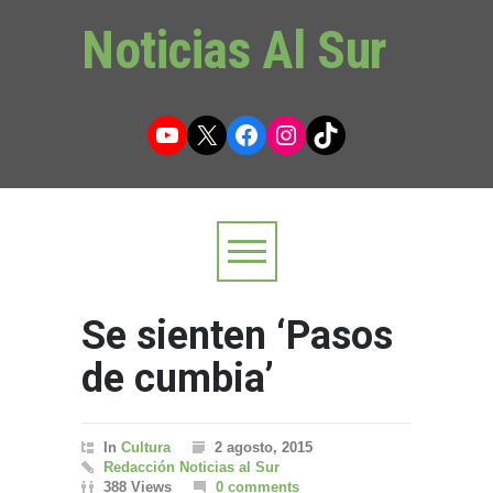
Noticias Al Sur
YouTube
X
Facebook
Instagram
TikTok
Se sienten ‘Pasos
de cumbia’
In
Cultura
2 agosto, 2015
Redacción Noticias al Sur
388 Views
0 comments