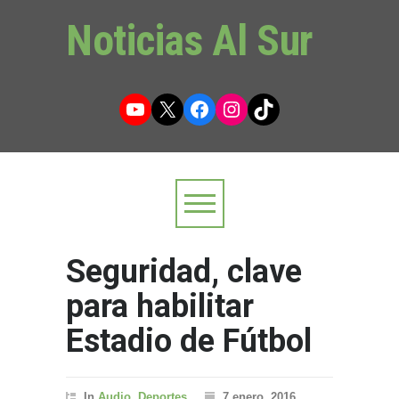
Noticias Al Sur
YouTube
X
Facebook
Instagram
TikTok
Seguridad, clave
para habilitar
Estadio de Fútbol
In
Audio
,
Deportes
7 enero, 2016