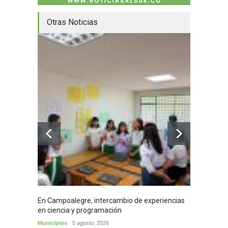
Otras Noticias
En Campoalegre, intercambio de experiencias
Mujere
en ciencia y programación
cafés 
Municipios
5 agosto, 2026
Huila
5