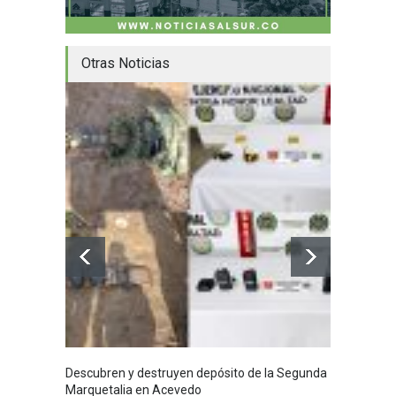
Otras Noticias
Descubren y destruyen depósito de la Segunda
Homena
Marquetalia en Acevedo
mayor