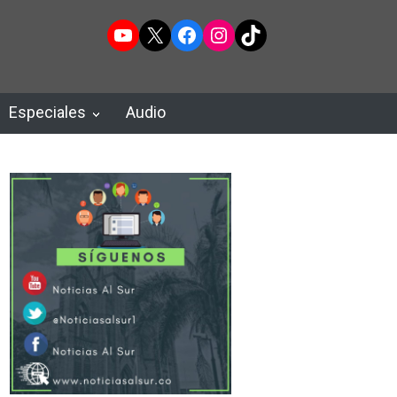
YouTube
X
Facebook
Instagram
TikTok
Especiales
Audio