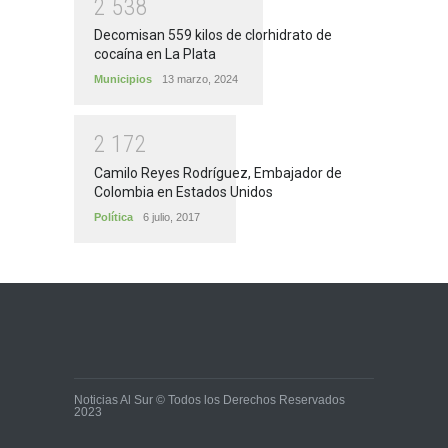
2
5
3
8
Decomisan 559 kilos de clorhidrato de
cocaína en La Plata
Municipios
13 marzo, 2024
2
1
7
2
Camilo Reyes Rodríguez, Embajador de
Colombia en Estados Unidos
Política
6 julio, 2017
Noticias Al Sur © Todos los Derechos Reservados
2023