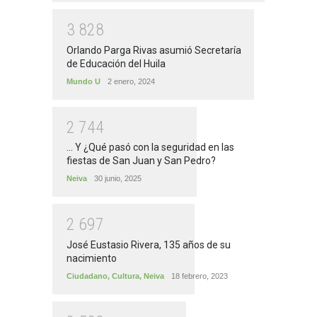
3
8
2
8
Orlando Parga Rivas asumió Secretaría
de Educación del Huila
Mundo U
2 enero, 2024
2
7
4
4
... Y ¿Qué pasó con la seguridad en las
fiestas de San Juan y San Pedro?
Neiva
30 junio, 2025
2
6
9
7
José Eustasio Rivera, 135 años de su
nacimiento
Ciudadano
,
Cultura
,
Neiva
18 febrero, 2023