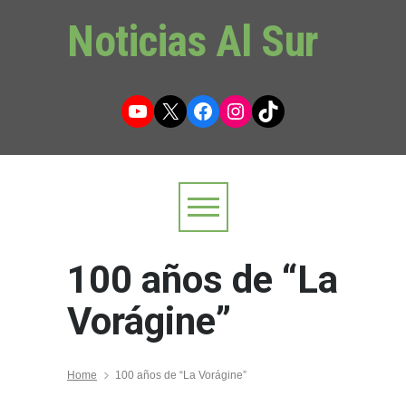
Noticias Al Sur
YouTube
X
Facebook
Instagram
TikTok
100 años de “La
Vorágine”
Home
100 años de “La Vorágine”