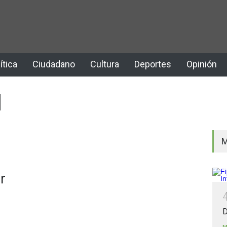
ítica
Ciudadano
Cultura
Deportes
Opinión
l
M
r
D