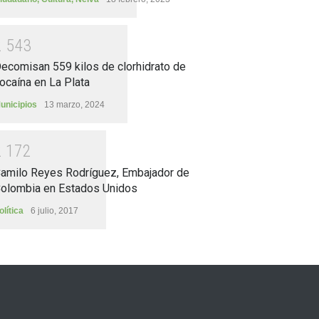
2
5
4
3
ecomisan 559 kilos de clorhidrato de
ocaína en La Plata
unicipios
13 marzo, 2024
2
1
7
2
amilo Reyes Rodríguez, Embajador de
olombia en Estados Unidos
olítica
6 julio, 2017