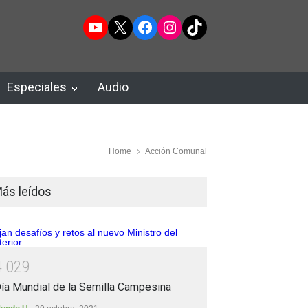
YouTube
X
Facebook
Instagram
TikTok
Especiales
Audio
Home
Acción Comunal
ás leídos
4
0
2
9
ía Mundial de la Semilla Campesina