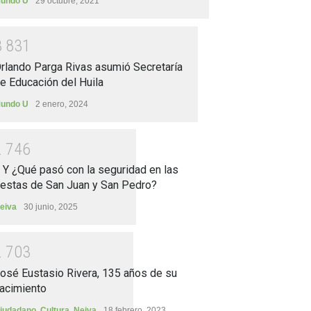
undo U
29 octubre, 2021
3
8
3
1
rlando Parga Rivas asumió Secretaría
e Educación del Huila
undo U
2 enero, 2024
2
7
4
6
.. Y ¿Qué pasó con la seguridad en las
iestas de San Juan y San Pedro?
eiva
30 junio, 2025
2
7
0
3
osé Eustasio Rivera, 135 años de su
acimiento
iudadano
,
Cultura
,
Neiva
18 febrero, 2023